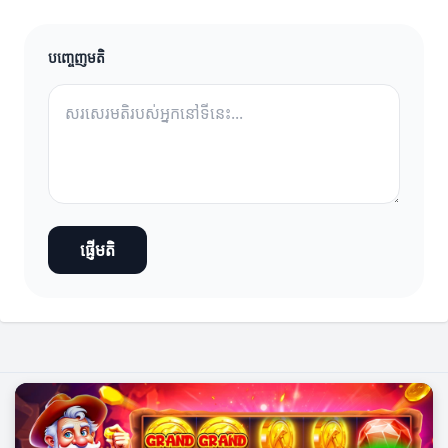
បញ្ចេញមតិ
ផ្ញើមតិ