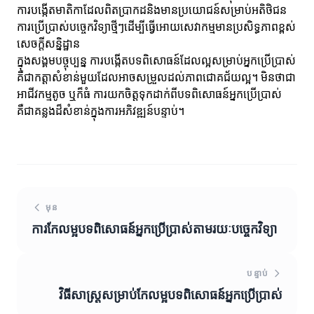
ការបង្កើតមាតិកាដែលពិតប្រាកដនិងមានប្រយោជន៍សម្រាប់អតិថិជន
ការប្រើប្រាស់បច្ចេកវិទ្យាថ្មីៗដើម្បីធ្វើអោយសេវាកម្មមានប្រសិទ្ធភាពខ្ពស់
សេចក្តីសន្និដ្ឋាន
ក្នុងសង្គមបច្ចុប្បន្ន ការបង្កើតបទពិសោធន៍ដែលល្អសម្រាប់អ្នកប្រើប្រាស់
គឺជាកត្តាសំខាន់មួយដែលអាចសម្រួលដល់ភាពជោគជ័យល្អ។ មិនថាជា
អាជីវកម្មតូច ឬក៏ធំ ការយកចិត្តទុកដាក់ពីបទពិសោធន៍អ្នកប្រើប្រាស់
គឺជាគន្លងដ៏សំខាន់ក្នុងការអភិវឌ្ឍន៍បន្ទាប់។
មុន
ការកែលម្អបទពិសោធន៍អ្នកប្រើប្រាស់តាមរយៈបច្ចេកវិទ្យា
បន្ទាប់
វិធីសាស្ត្រសម្រាប់កែលម្អបទពិសោធន៍អ្នកប្រើប្រាស់