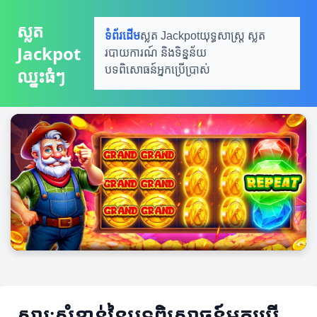
ស្លត
ទំព័រដើម
ស្លត Jackpot
យុទ្ធសាស្ត្រ ស្លត
Jackpot
របាយការណ៍ និងទិន្នន័យ
បទពិសោធន៍អ្នកប្រើប្រាស់
ឈ្នះធំៗ
សារៈសំខាន់នៃបទពិសោធន៍អ្នកប្រើ