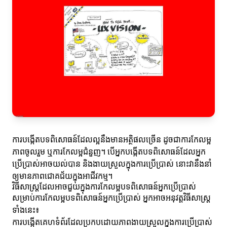
ការបង្កើតបទពិសោធន៍ដែលល្អនឹងមានអត្ថិផលច្រើន ដូចជាការកែលម្អ
ភាពចូលរួម ឬការកែលម្អជំនួញ។ បើអ្នកបង្កើតបទពិសោធន៍ដែលអ្នក
ប្រើប្រាស់អាចយល់បាន និងងាយស្រួលក្នុងការប្រើប្រាស់ នោះវានឹងនាំ
ឲ្យមានភាពជោគជ័យក្នុងអាជីវកម្ម។
វិធីសាស្ត្រដែលអាចជួយក្នុងការកែលម្អបទពិសោធន៍អ្នកប្រើប្រាស់
សម្រាប់ការកែលម្អបទពិសោធន៍អ្នកប្រើប្រាស់ អ្នកអាចអនុវត្តវិធីសាស្ត្រ
ទាំងនេះ៖
ការបង្កើតគេហទំព័រដែលប្រកបដោយភាពងាយស្រួលក្នុងការប្រើប្រាស់