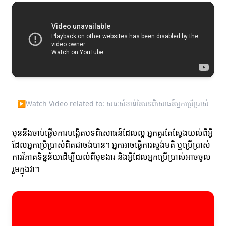
▶
Watch Video related to: សារៈសំខាន់នៃបទពិសោធន៍អ្នកប្រើប្រាស់
មុននឹងចាប់ផ្តើមការបង្កើតបទពិសោធន៍ដែលល្អ អ្នកគួរតែស្វែងយល់ពីអ្វី
ដែលអ្នកប្រើប្រាស់ពិតជាចង់បាន។ អ្នកអាចធ្វើការស្ទង់មតិ ឬប្រើប្រាស់
ការវិភាគទិន្នន័យដើម្បីយល់ពីមុខងារ និងអ្វីដែលអ្នកប្រើប្រាស់អាចចូល
រួមក្នុងវា។