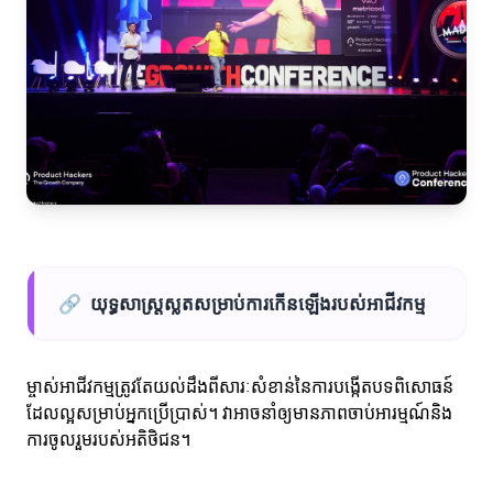
🔗
យុទ្ធសាស្ត្រស្លតសម្រាប់ការកើនឡើងរបស់អាជីវកម្ម
ម្ចាស់អាជីវកម្មត្រូវតែយល់ដឹងពីសារៈសំខាន់នៃការបង្កើតបទពិសោធន៍
ដែលល្អសម្រាប់អ្នកប្រើប្រាស់។ វាអាចនាំឲ្យមានភាពចាប់អារម្មណ៍និង
ការចូលរួមរបស់អតិថិជន។