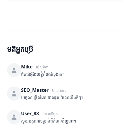
មតិអ្នកប្រើ
Mike
ម្សិលមិញ
ពិតជាអ្វីដែលខ្ញុំកំពុងស្វែងរក។
SEO_Master
២ ម៉ោងមុន
អរគុណច្រើនដែលបានផ្តល់ចំណេះដឹងថ្មីៗ។
User_88
១០ នាទីមុន
សូមអរគុណសម្រាប់ព័ត៌មានដ៏ល្អនេះ។