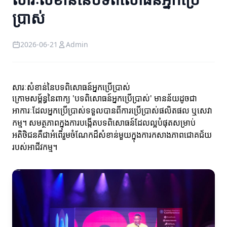
ប្រាស់
2026-06-21
Admin
សារៈសំខាន់នៃបទពិសោធន៍អ្នកប្រើប្រាស់
ក្រោមសម្ព័ន្ធនៃពាក្យ 'បទពិសោធន៍អ្នកប្រើប្រាស់' មានន័យដូចជា
អាការៈដែលអ្នកប្រើប្រាស់ទទួលបានពីការប្រើប្រាស់ផលិតផល ឬសេវា
កម្ម។ សមត្ថភាពក្នុងការបង្កើតបទពិសោធន៍ដែលល្អបំផុតសម្រាប់
អតិថិជនគឺជាអំពើរួមចំណែកដ៏សំខាន់មួយក្នុងការកសាងភាពជោគជ័យ
របស់អាជីវកម្ម។