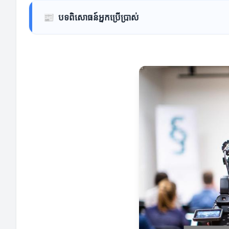
📰
បទពិសោធន៍អ្នកប្រើប្រាស់