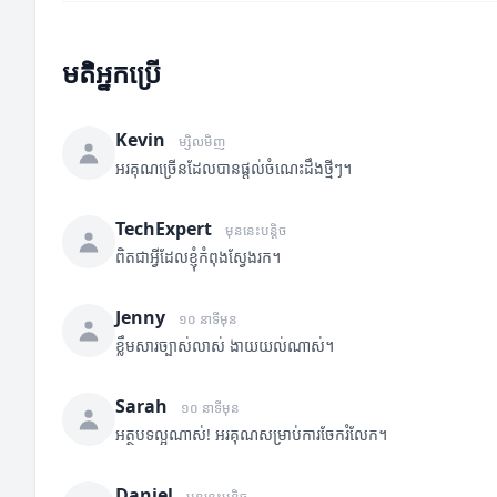
មតិអ្នកប្រើ
Kevin
ម្សិលមិញ
អរគុណច្រើនដែលបានផ្តល់ចំណេះដឹងថ្មីៗ។
TechExpert
មុននេះបន្តិច
ពិតជាអ្វីដែលខ្ញុំកំពុងស្វែងរក។
Jenny
១០ នាទីមុន
ខ្លឹមសារច្បាស់លាស់ ងាយយល់ណាស់។
Sarah
១០ នាទីមុន
អត្ថបទល្អណាស់! អរគុណសម្រាប់ការចែករំលែក។
Daniel
មុននេះបន្តិច