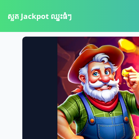
ស្លត Jackpot ឈ្នះធំៗ