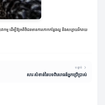
េវាកម្ម ដើម្បីឱ្យអតិថិជនមានការកោកកន្លែងល្អ និងសប្បាយរីករាយ
បន្ទាប់
សារៈសំខាន់នៃបទពិសោធន៍អ្នកប្រើប្រាស់