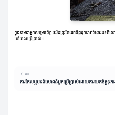
ក្នុងនាមជាអ្នកសម្រេចចិត្ត យើងត្រូវតែយកចិត្តទុកដាក់ចំពោះបទពិស
នៅពេលប្រើប្រាស់។
មុន
ការកែលម្អបទពិសោធន៍អ្នកប្រើប្រាស់ដោយការយកចិត្តទុកដ