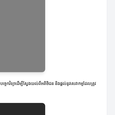
ច្ចេកវិទ្យាដើម្បីស្វែងយល់ពីអតិថិជន និងផ្តល់នូវសេវាកម្មដែលត្រូវ