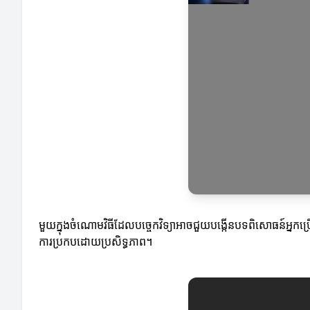
មួយក្នុងចំណោមវិធីដែលបច្ចេកវិទ្យាអាចជួយបង្កើនបទពិសោធន៍អ្នកប្រើប្រ
ការប្រកបដោយប្រសិទ្ធភាព។