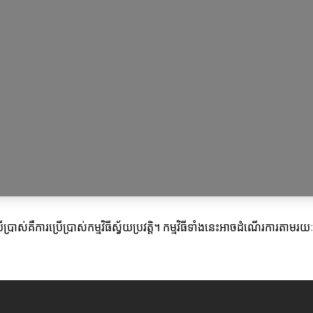
ាស់គឺការប្រើប្រាស់កម្មវិធីស្វ័យប្រវត្តិ។ កម្មវិធីទាំងនេះអាចដំណើរការតាមរយៈប