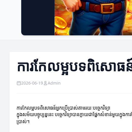
ការកែលម្អបទពិសោធន៍អ្
2026-06-19
Admin
ការកែលម្អបទពិសោធន៍អ្នកប្រើប្រាស់តាមរយៈបច្ចេកវិទ្យា
ក្នុងសម័យបច្ចុប្បន្ននេះ បច្ចេកវិទ្យាបានក្លាយជាផ្នែកសំខាន់មួយក្
ប្រាស់។