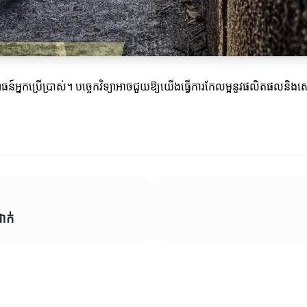
ោធន៍អ្នកប្រើប្រាស់។ បច្ចេកវិទ្យាអាចជួយឱ្យយើងធ្វើការកែលម្អនូវផលិតផលនិងស
ាក់