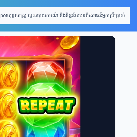
kpot
យុទ្ធសាស្ត្រ ស្លត
របាយការណ៍ និងទិន្នន័យ
បទពិសោធន៍អ្នកប្រើប្រាស់