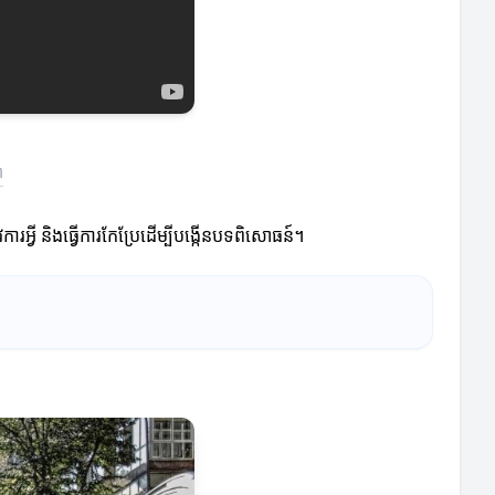
ា
ារអ្វី និងធ្វើការកែប្រែដើម្បីបង្កើនបទពិសោធន៍។