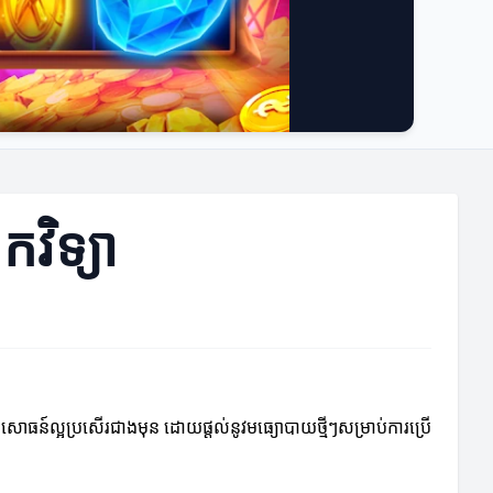
វិទ្យា
បទពិសោធន៍ល្អប្រសើរជាងមុន ដោយផ្តល់នូវមធ្យោបាយថ្មីៗសម្រាប់ការប្រើ