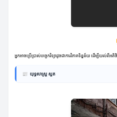
អ្នកអាចប្រើប្រាស់បច្ចេកវិទ្យាដូចជាការវិភាគទិន្នន័យ ដើម្បីយល់ពីអ
📰
យុទ្ធសាស្ត្រ ស្លត