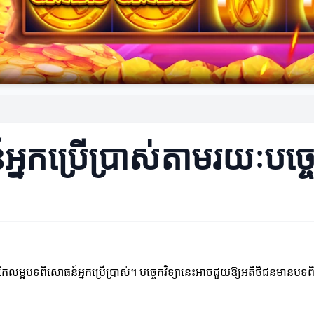
នកប្រើប្រាស់តាមរយៈបច្ចេក
នុងការកែលម្អបទពិសោធន៍អ្នកប្រើប្រាស់។ បច្ចេកវិទ្យានេះអាចជួយឱ្យអតិថិជនមាន