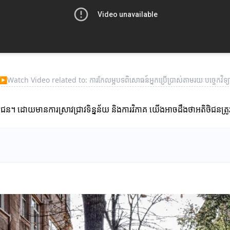
▶
Watch Video related to: ការកែលម្អបទពិសោធន៍អ្នកប្រើប្រាស់តាមរយៈបច្ចេកវិទ្យ
តិថិជន។ ដោយមានការស្រាវជ្រាវទិន្នន័យ និងការវិភាគ យើងអាចដឹងថាអតិថិជនត្រូវក