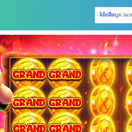
ទំព័រដើម
ស្លត Jac