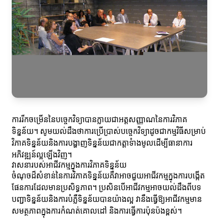
ការរីកចម្រើននៃបច្ចេកវិទ្យាបានក្លាយជាអត្តសញ្ញាណនៃការវិភាគ
ទិន្នន័យ។ សូមយល់ដឹងថាការប្រើប្រាស់បច្ចេកវិទ្យាដូចជាកម្មវិធីសម្រាប់
វិភាគទិន្នន័យនិងការបង្ហាញទិន្នន័យជាកត្តាទំាងមូលដើម្បីធានាការ
អភិវឌ្ឍន៍ល្អឡើងវិញ។
វាសនារបស់អាជីវកម្មក្នុងការវិភាគទិន្នន័យ
ចំណុចដ៏សំខាន់នៃការវិភាគទិន្នន័យគឺវាអាចជួយអាជីវកម្មក្នុងការបង្កើត
ផែនការដែលមានប្រសិទ្ធភាព។ ប្រសិនបើអាជីវកម្មអាចយល់ដឹងពីបទ
បញ្ជាទិន្នន័យនិងការបំភ្លឺទិន្នន័យបានយ៉ាងល្អ វានឹងធ្វើឱ្យអាជីវកម្មមាន
សមត្ថភាពក្នុងការកំណត់គោលដៅ និងការធ្វើការប៉ុនប៉ងខ្ពស់។