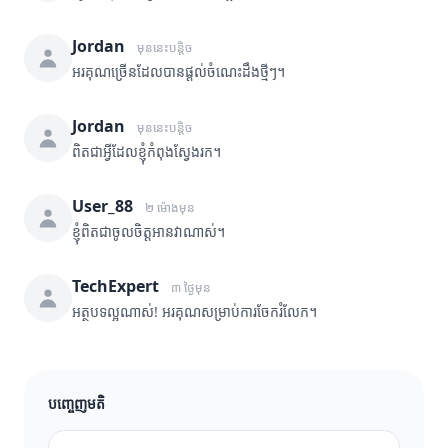
Jordan
មុននេះបន្តិច
អរគុណច្រើនដែលបានផ្តល់ចំណេះដឹងថ្មីៗ។
Jordan
មុននេះបន្តិច
ពិតជាអ្វីដែលខ្ញុំកំពុងស្វែងរក។
User_88
២ ម៉ោងមុន
ខ្ញុំពិតជាចូលចិត្តអានវាណាស់។
TechExpert
៣ ថ្ងៃមុន
អត្ថបទល្អណាស់! អរគុណសម្រាប់ការចែករំលែក។
បញ្ចេញមតិ