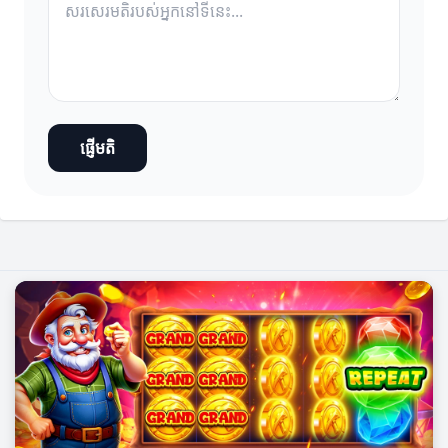
ផ្ញើមតិ