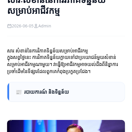
សម្រាប់អាជីវកម្ម
2026-06-05
Admin
សារៈសំខាន់នៃការវិភាគទិន្នន័យសម្រាប់អាជីវកម្ម
ក្នុងសព្វថ្ងៃនេះ ការវិភាគទិន្នន័យក្លាយទៅជា​ប្រយោជន៍មួយសំខាន់
សម្រាប់អាជីវកម្មណាមួយ។ វាធ្វើឱ្យអាជីវកម្មអាចយល់ដឹងពីនិន្នាការ
ប្រចាំដើមនៃទីផ្សារដែលពួកគេកំពុងប្រកួតប្រជែង។
📰
របាយការណ៍ និងទិន្នន័យ