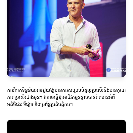
ការវិភាគទិន្នន័យអាចជួយឱ្យមានការសម្រេចចិត្តល្អប្រសើរនិងមានគុណ
ភាពប្រសើរជាងមុន។ វាអាចធ្វើឱ្យអាជីវកម្មទទួលបានព័ត៌មានអំពី
អតិថិជន ទីផ្សារ និងប្រព័ន្ធប្រតិបត្តិការ។