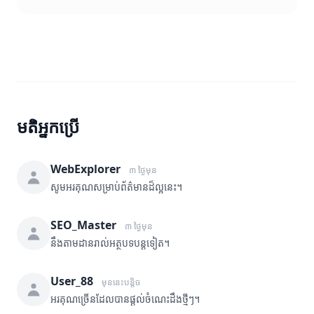
មតិអ្នកប្រើ
WebExplorer
៣ ថ្ងៃមុន
សូមអរគុណសម្រាប់ព័ត៌មានដ៏ល្អនេះ។
SEO_Master
៣ ថ្ងៃមុន
នឹងតាមដានរាល់អត្ថបទបន្តទៀត។
User_88
មុននេះបន្តិច
អរគុណច្រើនដែលបានផ្តល់ចំណេះដឹងថ្មីៗ។