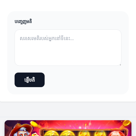
បញ្ចេញមតិ
ផ្ញើមតិ