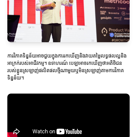
ការវិភាគទិន្នន័យអាចជួយក្នុងការរកឃើញនិងវាយតម្លៃលទ្ធផលល្អនិង
អាក្រក់របស់អាជីវកម្ម។ ឧទាហរណ៍ បេឡាអាចរកឃើញថាអតិថិជន
របស់ខ្លួនស្រឡាញ់ផលិតផលថ្មីណាមួយឬមិនស្រឡាញ់តាមការវិភាគ
ទិន្នន័យ។