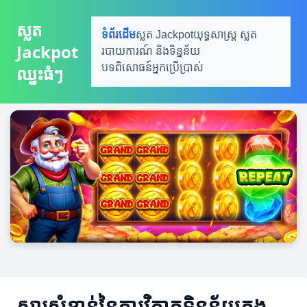
ស្លត
ទំព័រដើម
ស្លត Jackpot
យុទ្ធសាស្ត្រ ស្លត
Jackpot
របាយការណ៍ និងទិន្នន័យ
បទពិសោធន៍អ្នកប្រើប្រាស់
ឈ្នះធំៗ
សារសំខាន់នៃការវិភាគទិន្នន័យក្នុង