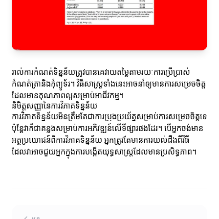
រាល់ការកំណត់ទិន្នន័យត្រូវបានគេវាយតម្លៃតាមរយៈការប្រើប្រាស់
កំណត់ត្រានិងកុំព្យូទ័រ។ វិធីសាស្ត្រទាំងនេះអាចនាំឲ្យមានការសម្រេចចិត្ត
ដែលមានគុណភាពល្អសម្រាប់អាជីវកម្ម។
និមិត្តសញ្ញានៃការវិភាគទិន្នន័យ
ការវិភាគទិន្នន័យមិនត្រឹមតែជាការប្រុងប្រយ័ត្នសម្រាប់ការសម្រេចចិត្តទេ
ប៉ុន្តែវាក៏ជាគន្លងសម្រាប់ការអភិវឌ្ឍន៍លើទីផ្សារផងដែរ។ បើអ្នកចង់មាន
អត្ថប្រយោជន៍ពីការវិភាគទិន្នន័យ អ្នកត្រូវតែមានការយល់ដឹងពីវិធី
ដែលវាអាចជួយអ្នកក្នុងការបង្កើតយុទ្ធសាស្ត្រដែលមានប្រសិទ្ធភាព។
មុន