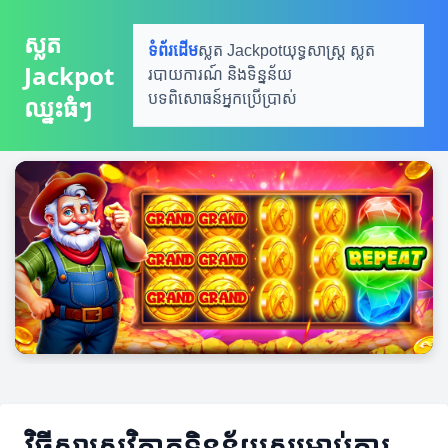
ស្លត
ទំព័រដើម
ស្លត Jackpot
យុទ្ធសាស្ត្រ ស្លត
Jackpot
របាយការណ៍ និងទិន្នន័យ
បទពិសោធន៍អ្នកប្រើប្រាស់
ឈ្នះធំៗ
វិធីសាស្ត្រវិភាគទិន្នន័យសម្រាប់ការ