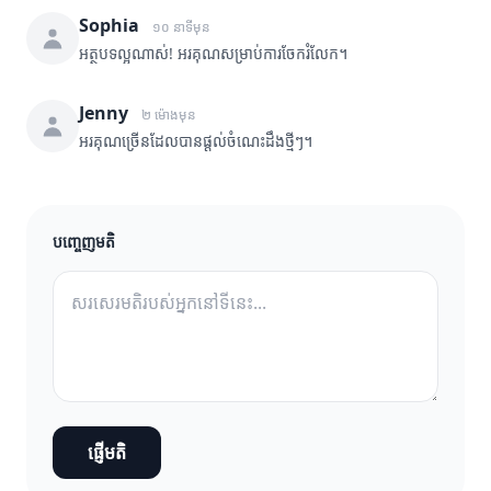
Sophia
១០ នាទីមុន
អត្ថបទល្អណាស់! អរគុណសម្រាប់ការចែករំលែក។
Jenny
២ ម៉ោងមុន
អរគុណច្រើនដែលបានផ្តល់ចំណេះដឹងថ្មីៗ។
បញ្ចេញមតិ
ផ្ញើមតិ