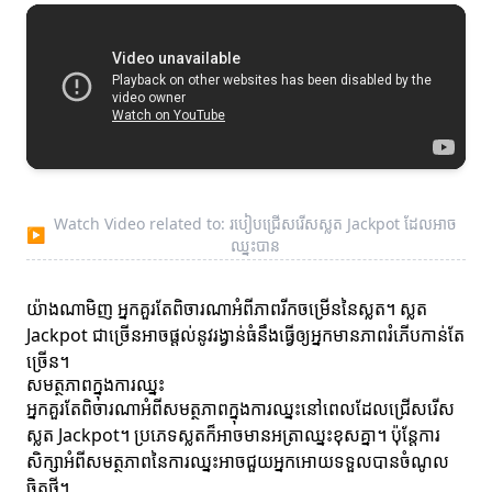
Watch Video related to: របៀបជ្រើសរើសស្លត Jackpot ដែលអាច
▶
ឈ្នះបាន
យ៉ាងណាមិញ អ្នកគួរតែពិចារណាអំពីភាពរីកចម្រើននៃស្លត។ ស្លត
Jackpot ជាច្រើនអាចផ្តល់នូវរង្វាន់ធំនឹងធ្វើឲ្យអ្នកមានភាពរំភើបកាន់តែ
ច្រើន។
សមត្ថភាពក្នុងការឈ្នះ
អ្នកគួរតែពិចារណាអំពីសមត្ថភាពក្នុងការឈ្នះនៅពេលដែលជ្រើសរើស
ស្លត Jackpot។ ប្រភេទស្លតក៏អាចមានអត្រាឈ្នះខុសគ្នា។ ប៉ុន្តែការ
សិក្សាអំពីសមត្ថភាពនៃការឈ្នះអាចជួយអ្នកអោយទទួលបានចំណូល
ចិត្តថ្មី។