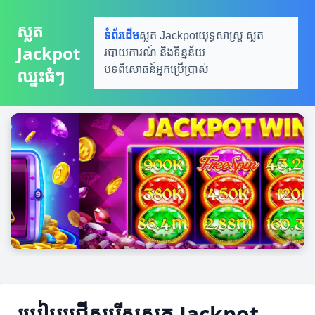
ស្លត
ទំព័រដើម
ស្លត Jackpot
យុទ្ធសាស្ត្រ ស្លត
Jackpot
របាយការណ៍ និងទិន្នន័យ
បទពិសោធន៍អ្នកប្រើប្រាស់
ឈ្នះធំៗ
របៀបជ្រើសរើសស្លត Jackpot