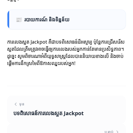
📰
របាយការណ៍ និងទិន្នន័យ
ការលេងស្លត Jackpot គឺជាបទពិសោធន៍ដ៏អស្ចារ្យ ប៉ុន្តែការជ្រើសរើស
ស្លតដែលត្រឹមត្រូវអាចធ្វើឲ្យការលេងរបស់អ្នកកាន់តែមានប្រសិទ្ធភាព។
ដូច្នេះ សូមពិចារណាអំពីយុទ្ធសាស្ត្រដែលបាននិយាយខាងលើ និងចាប់
ផ្តើមការនឹកស្រមៃពីឱកាសឈ្នះរបស់អ្នក!
មុន
បទពិសោធន៍ការលេងស្លត Jackpot
បន្ទាប់